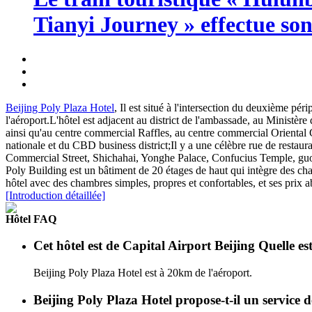
Tianyi Journey » effectue so
Beijing Poly Plaza Hotel
, Il est situé à l'intersection du deuxième pé
l'aéroport.L'hôtel est adjacent au district de l'ambassade, au Ministère 
ainsi qu'au centre commercial Raffles, au centre commercial Oriental Gi
nationale et du CBD business district;Il y a une célèbre rue de restaura
Commercial Street, Shichahai, Yonghe Palace, Confucius Temple, guozij
Poly Building est un bâtiment de 20 étages de haut qui intègre des cham
hôtel avec des chambres simples, propres et confortables, et ses prix a
[Introduction détaillée]
Hôtel FAQ
Cet hôtel est de Capital Airport Beijing Quelle es
Beijing Poly Plaza Hotel est à 20km de l'aéroport.
Beijing Poly Plaza Hotel propose-t-il un service 