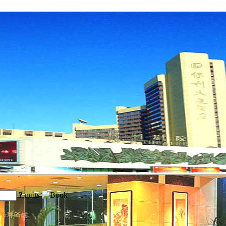
?
nuits