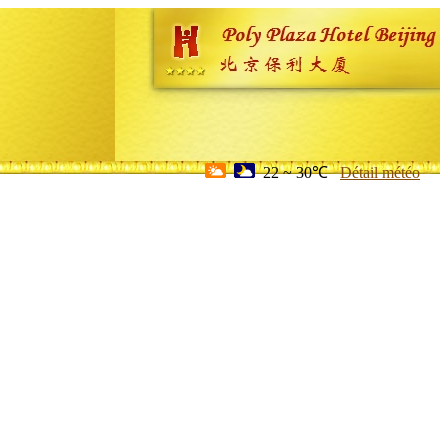
22 ~ 30℃
Détail météo