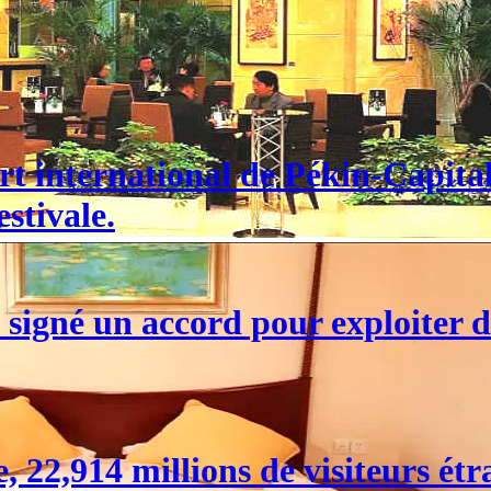
port international de Pékin-Capit
stivale.
signé un accord pour exploiter d
 22,914 millions de visiteurs étr