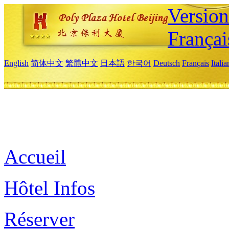
Versio
Françai
English
简体中文
繁體中文
日本語
한국어
Deutsch
Français
Itali
Accueil
Hôtel Infos
Réserver