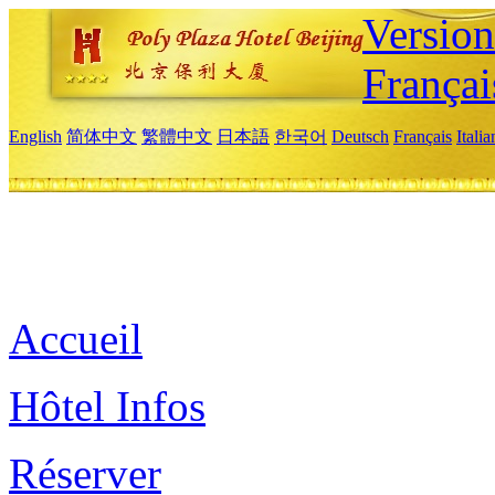
Versio
Françai
English
简体中文
繁體中文
日本語
한국어
Deutsch
Français
Itali
Accueil
Hôtel Infos
Réserver