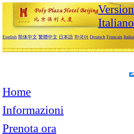
Version
Italiano
English
简体中文
繁體中文
日本語
한국어
Deutsch
Français
Itali
Home
Informazioni
Prenota ora