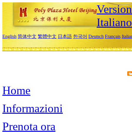
Version
Italiano
English
简体中文
繁體中文
日本語
한국어
Deutsch
Français
Itali
Home
Informazioni
Prenota ora