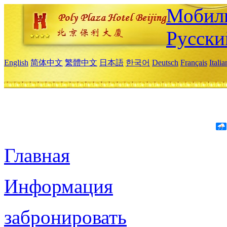
Мобиль
Русски
English
简体中文
繁體中文
日本語
한국어
Deutsch
Français
Itali
Главная
Информация
забронировать