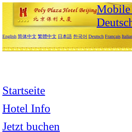
Mobile 
Deutsc
English
简体中文
繁體中文
日本語
한국어
Deutsch
Français
Itali
Startseite
Hotel Info
Jetzt buchen